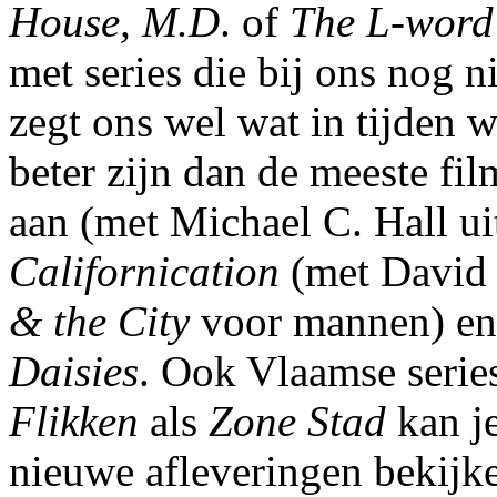
House, M.D
. of
The L-word
met series die bij ons nog n
zegt ons wel wat in tijden w
beter zijn dan de meeste fil
aan (met Michael C. Hall u
Californication
(met David
& the City
voor mannen) en
Daisies
. Ook Vlaamse seri
Flikken
als
Zone Stad
kan je
nieuwe afleveringen bekijke