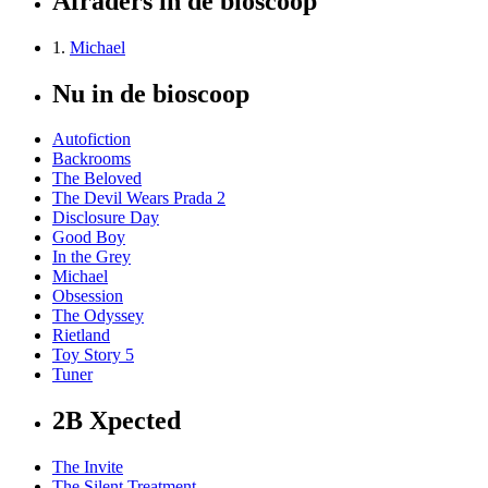
Afraders in de bioscoop
1.
Michael
Nu in de bioscoop
Autofiction
Backrooms
The Beloved
The Devil Wears Prada 2
Disclosure Day
Good Boy
In the Grey
Michael
Obsession
The Odyssey
Rietland
Toy Story 5
Tuner
2B Xpected
The Invite
The Silent Treatment