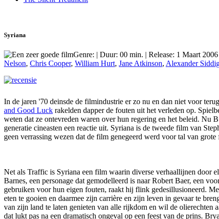
Syriana
Genre: | Duur: 00 min. | Release: 1 Maart 2006
Nelson
,
Chris Cooper
,
William Hurt
,
Jane Atkinson
,
Alexander Siddi
In de jaren '70 deinsde de filmindustrie er zo nu en dan niet voor teru
and Good Luck
rakelden dapper de fouten uit het verleden op. Spielb
weten dat ze ontevreden waren over hun regering en het beleid. Nu Bush
generatie cineasten een reactie uit. Syriana is de tweede film van S
geen verrassing wezen dat de film genegeerd werd voor tal van grote f
Net als Traffic is Syriana een film waarin diverse verhaallijnen door
Barnes, een personage dat gemodelleerd is naar Robert Baer, een voo
gebruiken voor hun eigen fouten, raakt hij flink gedesillusioneerd. M
eten te gooien en daarmee zijn carrière en zijn leven in gevaar te br
van zijn land te laten genieten van alle rijkdom en wil de olierecht
dat lukt pas na een dramatisch ongeval op een feest van de prins. Bry