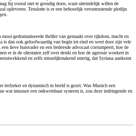
g hij vooral niet te grondig doen, want uiteindelijk willen de
l opleveren. Tenslotte is er een behoorlijk verontrustende plotlijn
gen.
en mooi gedramatiseerde thriller van gemaakt over rijkdom, macht en
na is dan ook geloofwaardig van begin tot eind en weet door zijn vele
, een lieve huisvader en een bedeesde advocaat corrumpeert, hoe de
 er in de oliestaten zelf over denkt en hoe de agressie woekert in
onrustwekkend en zelfs misselijkmakend smerig, dat Syriana aankomt
eer trefzeker en dynamisch in beeld is gezet. Was Munich een
n aan wat intussen een onkwetsbaar systeem is, zou deze indringende en