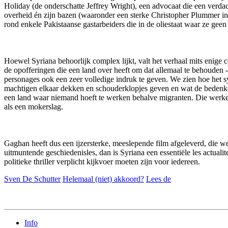
Holiday (de onderschatte Jeffrey Wright), een advocaat die een verda
overheid én zijn bazen (waaronder een sterke Christopher Plummer in e
rond enkele Pakistaanse gastarbeiders die in de oliestaat waar ze ge
Hoewel Syriana behoorlijk complex lijkt, valt het verhaal mits enige 
de opofferingen die een land over heeft om dat allemaal te behouden -
personages ook een zeer volledige indruk te geven. We zien hoe het s
machtigen elkaar dekken en schouderklopjes geven en wat de bedenkeli
een land waar niemand hoeft te werken behalve migranten. Die werkel
als een mokerslag.
Gaghan heeft dus een ijzersterke, meeslepende film afgeleverd, die we
uitmuntende geschiedenisles, dan is Syriana een essentiële les actuali
politieke thriller verplicht kijkvoer moeten zijn voor iedereen.
Sven De Schutter
Helemaal (niet) akkoord?
Lees de
Info