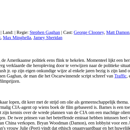
 | Land:
| Regie:
Stephen Gaghan
| Cast:
George Clooney
,
Matt Damon
g
,
Max Minghella
,
Jamey Sheridan
g de Amerikaanse politiek eens flink te hekelen. Momenteel lijkt een her
erg verklaarde die heropleving door te verwijzen naar de politieke situ
 jr. op zijn eigen onkundige wijze al enkele jaren bezig is zijn land o
tephen Gaghan, de man die het Oscarwinnende script schreef van
Traffic
,
ilmprijzen.
 elkaar lopen, dit keer met de strijd om olie als gemeenschappelijk the
rmalig CIA-agent op wiens boek de film gebaseerd is. Barnes is een t
et zijn kennis over de wrede plannen van de CIA om een machtige oliemo
engen. De twee prinsen van het betreffende emiraat hebben intussen heel
en aan China verkopen. Bryan Woodman (Damon), een lobbyist voor een A
an's vrouw Julie (Peet) vindt dat ethisch onaanvaardbaar en het huwelij