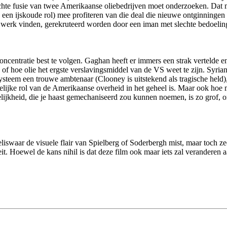
chte fusie van twee Amerikaanse oliebedrijven moet onderzoeken. Dat ma
en ijskoude rol) mee profiteren van die deal die nieuwe ontginningen za
en werk vinden, gerekruteerd worden door een iman met slechte bedoelin
concentratie best te volgen. Gaghan heeft er immers een strak vertelde 
 of hoe olie het ergste verslavingsmiddel van de VS weet te zijn. Syria
ysteem een trouwe ambtenaar (Clooney is uitstekend als tragische held)
jke rol van de Amerikaanse overheid in het geheel is. Maar ook hoe men
ijkheid, die je haast gemechaniseerd zou kunnen noemen, is zo grof, 
liswaar de visuele flair van Spielberg of Soderbergh mist, maar toch z
teit. Hoewel de kans nihil is dat deze film ook maar iets zal verandere