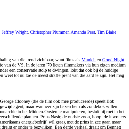
,
Jeffrey Wright
,
Christopher Plummer
,
Amanda Peet
,
Tim Blake
haling van die trend zichtbaar, want films als
Munich
en
Good Night
atie van de VS. In de jaren '70 lieten filmmakers via hun eigen medium
nder een conservatie stolp te dwingen, lokt dat ook bij de huidige
 en weet tot nu toe de meest straffe prent van die aard te zijn. Het mag
ma. George Clooney (die de film ook mee produceerde) speelt Bob
oegewijd agent, maar wanneer zijn bazen hem als zondebok willen
narchie in het Midden-Oosten te manipuleren, besluit hij roet in het
 verschillende plannen. Prins Nasir, de oudste zoon, hoopt de inwoners
merikaans energiebedrijf, wil graag met de prins in zee gaan maar
k dreigt er onder te bezwijken. Een derde verhaal draait om Bennett