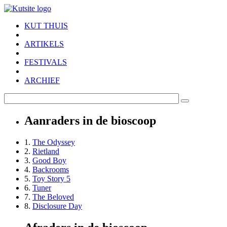
Skip to main content
KUT THUIS
ARTIKELS
FESTIVALS
ARCHIEF
Aanraders in de bioscoop
1.
The Odyssey
2.
Rietland
3.
Good Boy
4.
Backrooms
5.
Toy Story 5
6.
Tuner
7.
The Beloved
8.
Disclosure Day