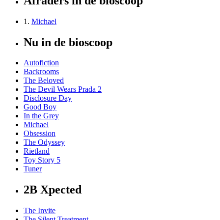
Afraders in de bioscoop
1.
Michael
Nu in de bioscoop
Autofiction
Backrooms
The Beloved
The Devil Wears Prada 2
Disclosure Day
Good Boy
In the Grey
Michael
Obsession
The Odyssey
Rietland
Toy Story 5
Tuner
2B Xpected
The Invite
The Silent Treatment