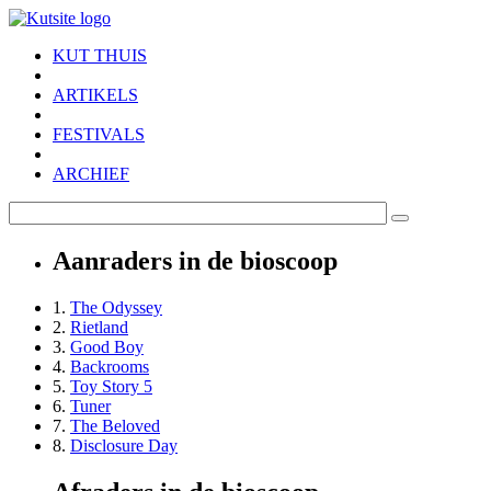
Skip to main content
KUT THUIS
ARTIKELS
FESTIVALS
ARCHIEF
Aanraders in de bioscoop
1.
The Odyssey
2.
Rietland
3.
Good Boy
4.
Backrooms
5.
Toy Story 5
6.
Tuner
7.
The Beloved
8.
Disclosure Day