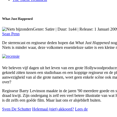
What Just Happened
Genre: Satire | Duur: 1u44 | Release: 1 Januari 20
Sean Penn
De sterrencast en regisseur deden hopen dat
What Just Happened
nog 
Niets is minder waar, deze volkomen essentieloze satire is een kleine 
We beleven vijf dagen uit het leven van een grote Hollywoodproducer.
gekneld zitten tussen een studiobaas en een koppige regisseur en de 
aanwezigheid van al die grote namen, weet geen enkele scène ook maar
over?
Regisseur Barry Levinson maakte in de jaren '90 meerdere goede en s
draad kwijt. Zijn ondergang is zelf een veel betere illustratie van wa
is dit zelfs een goéde film. Maar laat ons er alsjeblieft buiten.
Sven De Schutter
Helemaal (niet) akkoord?
Lees de