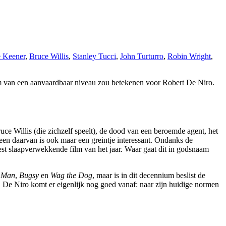
e Keener
,
Bruce Willis
,
Stanley Tucci
,
John Turturro
,
Robin Wright
,
ilm van een aanvaardbaar niveau zou betekenen voor Robert De Niro.
ce Willis (die zichzelf speelt), de dood van een beroemde agent, het
een daarvan is ook maar een greintje interessant. Ondanks de
t slaapverwekkende film van het jaar. Waar gaat dit in godsnaam
 Man
,
Bugsy
en
Wag the Dog
, maar is in dit decennium beslist de
en. De Niro komt er eigenlijk nog goed vanaf: naar zijn huidige normen