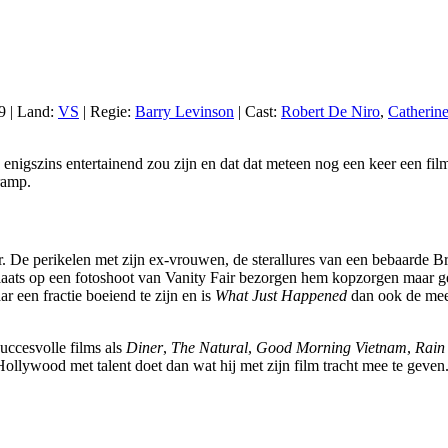
09 | Land:
VS
| Regie:
Barry Levinson
| Cast:
Robert De Niro
,
Catherin
enigszins entertainend zou zijn en dat dat meteen nog een keer een f
ramp.
 De perikelen met zijn ex-vrouwen, de sterallures van een bebaarde Bru
plaats op een fotoshoot van Vanity Fair bezorgen hem kopzorgen maar g
 een fractie boeiend te zijn en is
What Just Happened
dan ook de mees
uccesvolle films als
Diner
,
The Natural
,
Good Morning Vietnam
,
Rain
t Hollywood met talent doet dan wat hij met zijn film tracht mee te gev