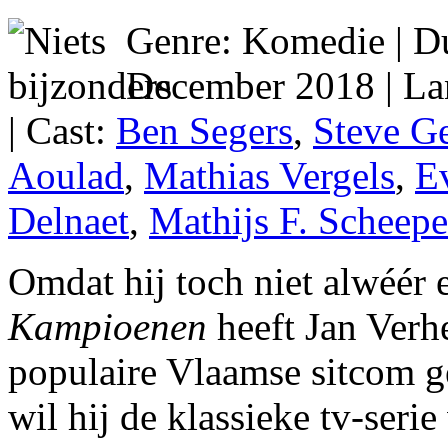
Genre: Komedie | Du
December 2018 | L
| Cast:
Ben Segers
,
Steve Ge
Aoulad
,
Mathias Vergels
,
E
Delnaet
,
Mathijs F. Scheepe
Omdat hij toch niet alwéér
Kampioenen
heeft Jan Verh
populaire Vlaamse sitcom 
wil hij de klassieke tv-serie