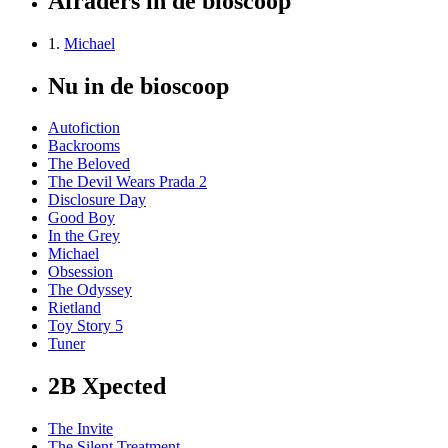
Afraders in de bioscoop
1.
Michael
Nu in de bioscoop
Autofiction
Backrooms
The Beloved
The Devil Wears Prada 2
Disclosure Day
Good Boy
In the Grey
Michael
Obsession
The Odyssey
Rietland
Toy Story 5
Tuner
2B Xpected
The Invite
The Silent Treatment