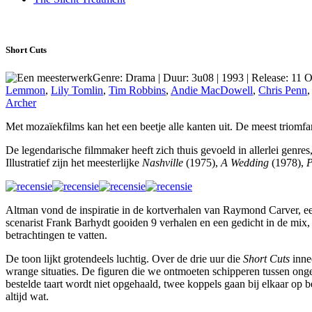
Short Cuts
Genre: Drama | Duur: 3u08 | 1993 | Release: 11 
Lemmon
,
Lily Tomlin
,
Tim Robbins
,
Andie MacDowell
,
Chris Penn
Archer
Met mozaïekfilms kan het een beetje alle kanten uit. De meest triomfan
De legendarische filmmaker heeft zich thuis gevoeld in allerlei genres
Illustratief zijn het meesterlijke
Nashville
(1975),
A Wedding
(1978),
P
Altman vond de inspiratie in de kortverhalen van Raymond Carver, een
scenarist Frank Barhydt gooiden 9 verhalen en een gedicht in de mix, d
betrachtingen te vatten.
De toon lijkt grotendeels luchtig. Over de drie uur die
Short Cuts
inne
wrange situaties. De figuren die we ontmoeten schipperen tussen ongelu
bestelde taart wordt niet opgehaald, twee koppels gaan bij elkaar op b
altijd wat.