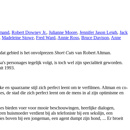
rmand
,
Robert Downey Jr.
,
Julianne Moore
,
Jennifer Jason Leigh
,
Jack
,
Madeleine Stowe
,
Fred Ward
,
Annie Ross
,
Bruce Davison
,
Anne
p dat gebied is het onvolprezen
Short Cuts
van Robert Altman.
's personages tegelijk volgt, is toch wel zijn specialiteit geworden.
it 1993.
 en spaarzame stijl zich perfect leent om te verfilmen. Altman en co-
es, de stad die zich perfect leent om de mens in al zijn optimisme en
es bieden voer voor mooie beschouwingen, heerlijke dialogen,
 huismoeder verdient bij als telefoniste bij een sekslijn, een
ties boven bij een jongeman, een agent dumpt zijn hond, ... Er broeit