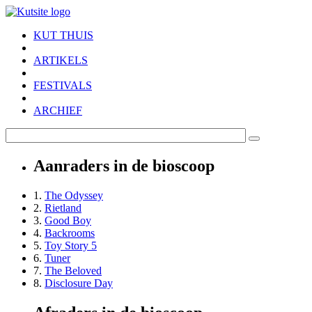
Skip to main content
KUT THUIS
ARTIKELS
FESTIVALS
ARCHIEF
Aanraders in de bioscoop
1.
The Odyssey
2.
Rietland
3.
Good Boy
4.
Backrooms
5.
Toy Story 5
6.
Tuner
7.
The Beloved
8.
Disclosure Day