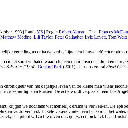
Oktober 1993 | Land:
VS
| Regie:
Robert Altman
| Cast:
Frances McDo
,
Matthew Modine
,
Lili Taylor
,
Peter Gallagher
,
Lyle Lovett
,
Tom Waits
telijke vertelling met diverse verhaallijnen en intussen dé referentie o
, maar het soort verhalen waarin hij een microkosmos induikt en er massa
rêt-à-Porter
(1994),
Gosford Park
(2001) maar dus vooral
Short Cuts
u
 chroniqueur van het dagelijks leven van de kleine man wiens laconieke
ie ze vernuftig laten kruisen. De actie wordt verplaatst naar Los Angel
emt, krijgen we nochtans wat menselijk drama te verwerken. De episod
k en verdorvenheid. Enkele vissers vinden een lichaam in het water, een
ezoek, een piloot wil zich wreven op zijn ex, een picknick haalt frustra