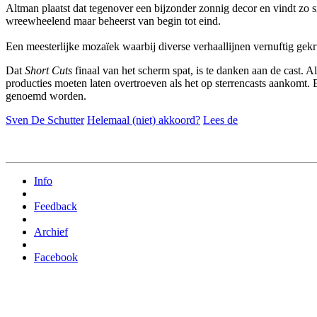
Altman plaatst dat tegenover een bijzonder zonnig decor en vindt zo sn
wreewheelend maar beheerst van begin tot eind.
Een meesterlijke mozaïek waarbij diverse verhaallijnen vernuftig gek
Dat
Short Cuts
finaal van het scherm spat, is te danken aan de cast. 
producties moeten laten overtroeven als het op sterrencasts aankomt. E
genoemd worden.
Sven De Schutter
Helemaal (niet) akkoord?
Lees de
Info
Feedback
Archief
Facebook