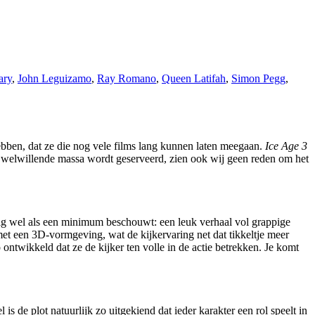
ary
,
John Leguizamo
,
Ray Romano
,
Queen Latifah
,
Simon Pegg
,
hebben, dat ze die nog vele films lang kunnen laten meegaan.
Ice Age 3
 de welwillende massa wordt geserveerd, zien ook wij geen reden om het
dig wel als een minimum beschouwt: een leuk verhaal vol grappige
met een 3D-vormgeving, wat de kijkervaring net dat tikkeltje meer
ntwikkeld dat ze de kijker ten volle in de actie betrekken. Je komt
 de plot natuurlijk zo uitgekiend dat ieder karakter een rol speelt in