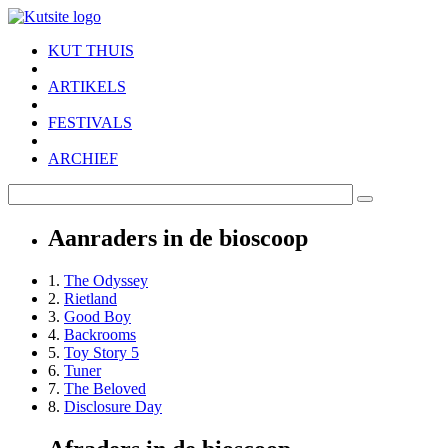
Skip to main content
KUT THUIS
ARTIKELS
FESTIVALS
ARCHIEF
Aanraders in de bioscoop
1.
The Odyssey
2.
Rietland
3.
Good Boy
4.
Backrooms
5.
Toy Story 5
6.
Tuner
7.
The Beloved
8.
Disclosure Day