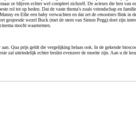
k, maar ze blijven echter wel compleet zichzelf. De acteurs die hen van 
beste rol tot op heden. Dat de vaste thema's zoals vriendschap en familie
 Manny en Ellie een baby verwachten en dat zet de
emootsies
flink in d
eet gesjeesde wezel Buck (met de stem van Simon Pegg) doet zijn intrede
de cinema mocht waarnemen.
r aan. Qua prijs geldt die vergelijking helaas ook. In de gekende biosco
sie zal uiteindelijk echter beslist evenzeer de moeite zijn. Aan u de keu