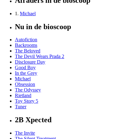
Afraders in de bioscoop
1.
Michael
Nu in de bioscoop
Autofiction
Backrooms
The Beloved
The Devil Wears Prada 2
Disclosure Day
Good Boy
In the Grey
Michael
Obsession
The Odyssey
Rietland
Toy Story 5
Tuner
2B Xpected
The Invite
The Silent Treatment