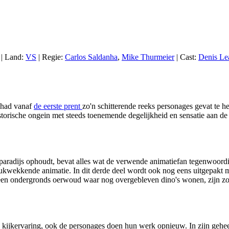
 | Land:
VS
| Regie:
Carlos Saldanha
,
Mike Thurmeier
| Cast:
Denis Le
gehad vanaf
de eerste prent
zo'n schitterende reeks personages gevat te 
rhistorische ongein met steeds toenemende degelijkheid en sensatie aan
ig paradijs ophoudt, bevat alles wat de verwende animatiefan tegenwoor
ndrukwekkende animatie. In dit derde deel wordt ook nog eens uitgepakt 
 een ondergronds oerwoud waar nog overgebleven dino's wonen, zijn zo o
kijkervaring, ook de personages doen hun werk opnieuw. In zijn geheel is