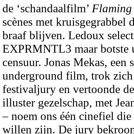
de ‘schandaalfilm’
Flaming 
scènes met kruisgegrabbel 
braaf blijven. Ledoux selec
EXPRMNTL3 maar botste uit
censuur. Jonas Mekas, een 
underground film, trok zich
festivaljury en vertoonde d
illuster gezelschap, met Je
– noem ons één cinefiel die
willen zijn. De jury bekro