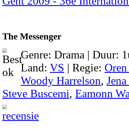
Gent 2009 - 36e Internation
The Messenger
Genre: Drama | Duur: 1u
Land:
VS
| Regie:
Oren
Woody Harrelson
,
Jena
Steve Buscemi
,
Eamonn Wa